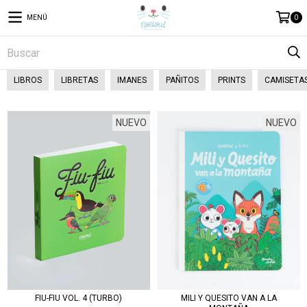
MENÚ
0
LIBROS
LIBRETAS
IMANES
PAÑITOS
PRINTS
CAMISETA
NUEVO
NUEVO
FIU-FIU VOL. 4 (TURBO)
MILI Y QUESITO VAN A LA